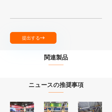
提出する

関連製品


ニュースの推奨事項