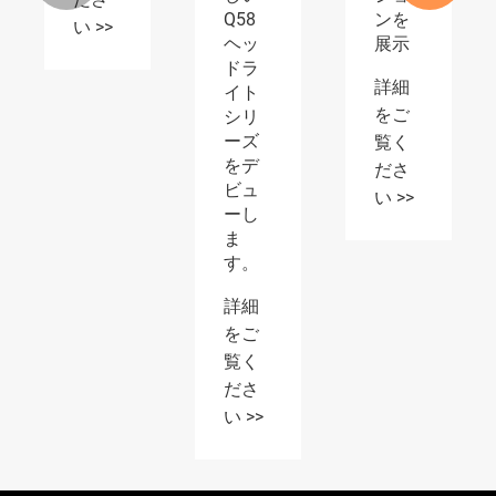
をご
Q58
ンを
ヘッ
展示
覧く
ドラ
ださ
詳細
イト
い >>
をご
シリ
ーズ
覧く
をデ
ださ
ビュ
い >>
ーし
ま
す。
詳細
をご
覧く
ださ
い >>