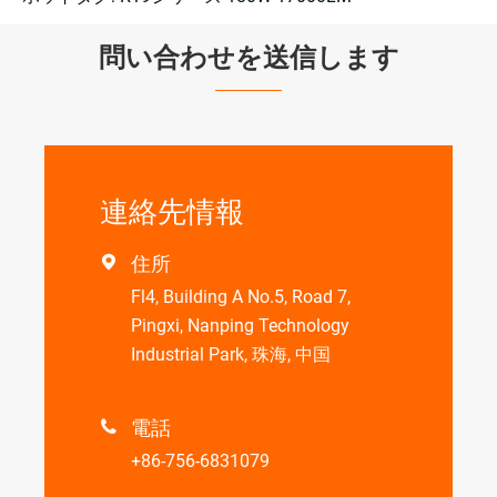
問い合わせを送信します
連絡先情報
住所

Fl4, Building A No.5, Road 7,
Pingxi, Nanping Technology
Industrial Park, 珠海, 中国
電話

+86-756-6831079