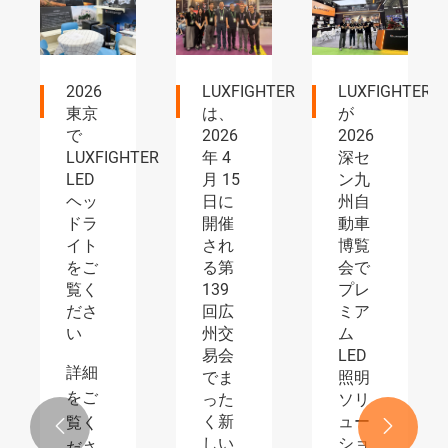
LUXFIGHTER
LUXFIGHTER
LUXFIGHTER
は、
が
LED
2026
2026
ヘッ
TER
年 4
深セ
ドラ
月 15
ン九
イ
日に
州自
ト・
開催
動車
フォ
され
博覧
グラ
る第
会で
ンプ
139
プレ
が自
回広
ミア
動車
州交
ム
部品
易会
LED
展で
でま
照明
大好
った
ソリ
評
く新
ュー


詳細
しい
ショ