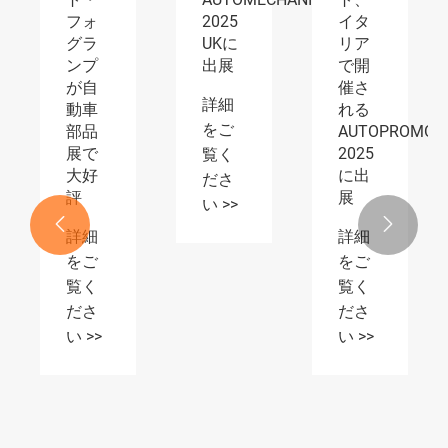
ドラ
開催
動車
イト
され
博覧
をご
る第
会で
覧く
139
プレ
ださ
回広
ミア
い
州交
ム
易会
LED
詳細
でま
照明
をご
った
ソリ
く新
ュー
覧く


しい
ショ
ださ
Q58
ンを
い >>
ヘッ
展示
ドラ
詳細
イト
をご
シリ
ーズ
覧く
をデ
ださ
ビュ
い >>
ーし