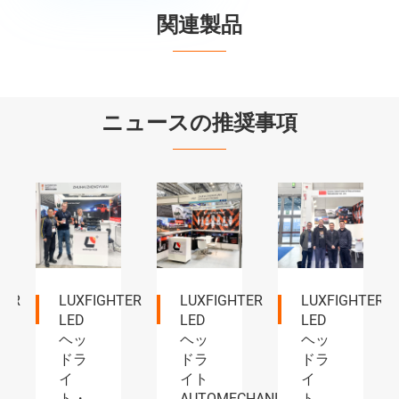
関連製品


ニュースの推奨事項
2026
LUXFIGHTER
LUXFIGHTER
東京
は、
が
で
2026
2026
LUXFIGHTER
年 4
深セ
LED
月 15
ン九
ヘッ
日に
州自