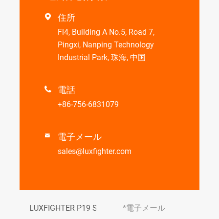
住所

Fl4, Building A No.5, Road 7,
Pingxi, Nanping Technology
Industrial Park, 珠海, 中国
電話

+86-756-6831079
電子メール

sales@luxfighter.com